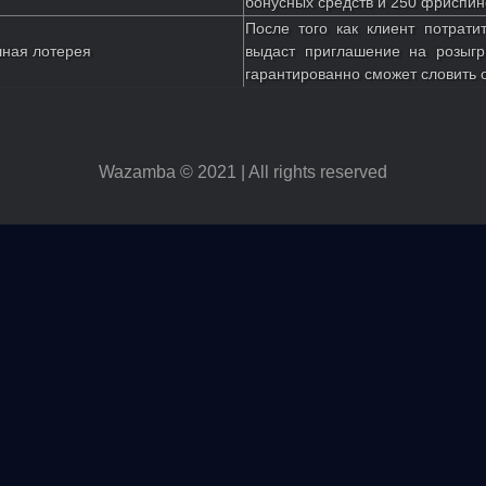
бонусных средств и 250 фриспин
После того как клиент потрати
шная лотерея
выдаст приглашение на розыгр
гарантированно сможет словить о
Wazamba © 2021 | All rights reserved